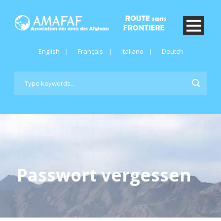
English
|
Français
|
Italiano
|
Deutch
Passwort vergessen